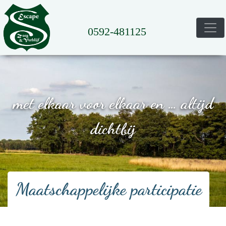
0592-481125
met elkaar voor elkaar en … altijd
dichtbij
Maatschappelijke participatie