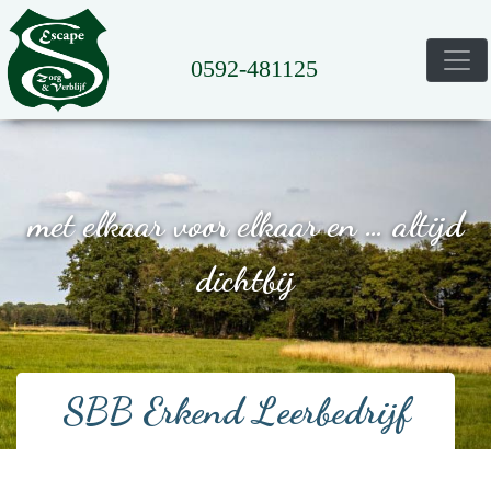
0592-481125
met elkaar voor elkaar en … altijd
dichtbij
SBB Erkend Leerbedrijf